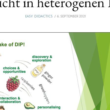
icht in heterogenen 
POSTED
6. SEPTEMBER 2021
18.
EASY DIDACTICS
ON
OKTOBER
2021