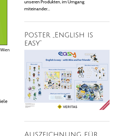
unseren Produkten, im Umgang
miteinander…
Poster „English is
easy“
r, Wien
iele
Auszeichnung für