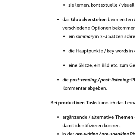
sie lernen, kontextuelle / visu
das
Globalverstehen
beim ersten M
verschiedene Optionen bekommen,
ein
summary
in 2-3 Sätzen schr
die Hauptpunkte / key words in
eine Skizze, ein Bild etc. zum 
die
post-reading / post-listening
-P
Kommentar abgeben.
Bei
produktiven
Tasks kann ich das Lern
ergänzende / alternative
Themen
damit identifizieren können;
in der
pre-writing / pre-speaking
Ph