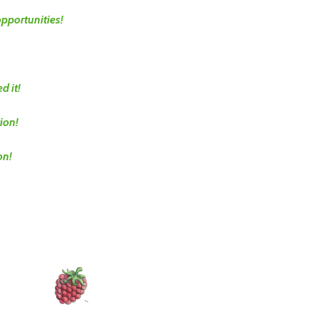
opportunities!
d it!
ion!
on!