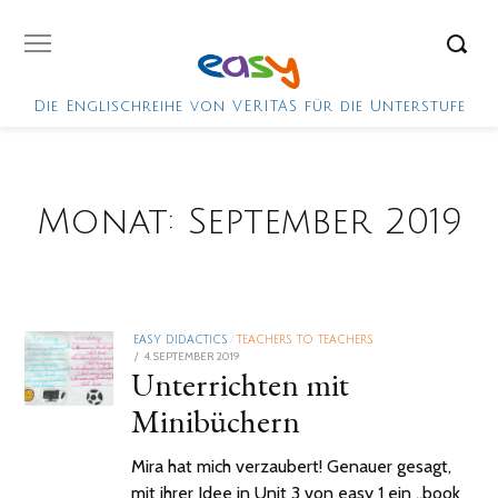
Die Englischreihe von VERITAS für die Unterstufe
Monat:
September 2019
EASY DIDACTICS
/
TEACHERS TO TEACHERS
POSTED
4. SEPTEMBER 2019
2.
Unterrichten mit
ON
FEBRUAR
2021
Minibüchern
Mira hat mich verzaubert! Genauer gesagt,
mit ihrer Idee in Unit 3 von easy 1 ein „book