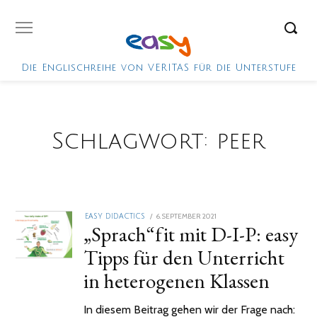
Die Englischreihe von VERITAS für die Unterstufe
Schlagwort:
peer
POSTED
6. SEPTEMBER 2021
18.
EASY DIDACTICS
„Sprach“fit mit D-I-P: easy
ON
OKTOBER
2021
Tipps für den Unterricht
in heterogenen Klassen
In diesem Beitrag gehen wir der Frage nach: