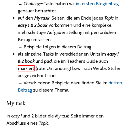
→
Challenge-
Tasks haben wir
im ersten Blogbeitrag
genauer betrachtet.
auf den
My task
-Seiten, die am Ende jedes
Topic
in
easy 1 & 2 book
vorkommen und eine komplexe,
mehrschrittige Aufgabenstellung mit persönlichem
Bezug umfassen;
→ Beispiele folgen in diesem Beitrag.
als einzelne Tasks in verschiedenen Units im
easy 1
& 2 book
und
pad
, die im Teacher’s Guide auch
markiert
(rote Umrandung) bzw. nach Webbs Stufen
ausgezeichnet sind;
→ Verschiedene Beispiele dazu finden Sie im
dritten
Beitrag
zu diesem Thema.
My task
In
easy 1
und 2 bildet die
My task-
Seite immer den
Abschluss eines
Topic
.