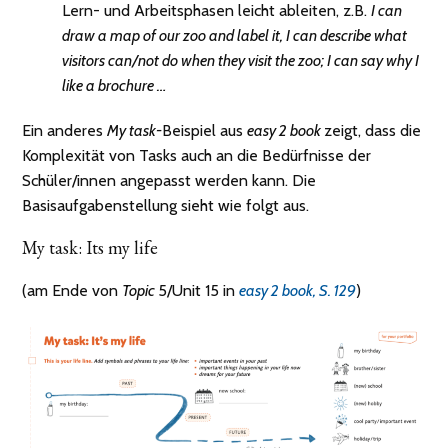
Lern- und Arbeitsphasen leicht ableiten, z.B.
I can
draw a map of our zoo and label it, I can describe what
visitors can/not do when they visit the zoo; I can say why I
like a brochure …
Ein anderes
My task-
Beispiel aus
easy 2 book
zeigt, dass die
Komplexität von Tasks auch an die Bedürfnisse der
Schüler/innen angepasst werden kann. Die
Basisaufgabenstellung sieht wie folgt aus.
My task: Its my life
(am Ende von
Topic
5/Unit 15 in
easy 2 book, S. 129
)