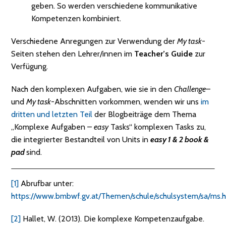
geben. So werden verschiedene kommunikative
Kompetenzen kombiniert.
Verschiedene Anregungen zur Verwendung der
My task
-
Seiten stehen den Lehrer/innen im
Teacher’s Guide
zur
Verfügung.
Nach den komplexen Aufgaben, wie sie in den
Challenge
–
und
My task
-Abschnitten vorkommen, wenden wir uns
im
dritten und letzten Teil
der Blogbeiträge dem Thema
„Komplexe Aufgaben –
easy
Tasks“ komplexen Tasks zu,
die integrierter Bestandteil von Units in
easy 1 & 2 book &
pad
sind.
[1]
Abrufbar unter:
https://www.bmbwf.gv.at/Themen/schule/schulsystem/sa/ms.
[2]
Hallet, W. (2013). Die komplexe Kompetenzaufgabe.