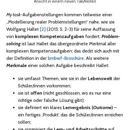
Ansicht in einem neuen Tab/Reiter)
My task-
Aufgabenstellungen kommen teilweise einer
„Modellierung realer Problemstellungen“ nahe, wie sie
Wolfgang Hallet
[2]
(2013, S. 2-3) für seine Auffassung
von
komplexen Kompetenzaufgaben
fordert.
Problem-
solving
ist laut Hallet das übergeordnete Merkmal aller
komplexen Kompetenzaufgaben; das deckt sich auch mit
der Definition in der
bmbwf-Broschüre
. Als weitere
Merkmale
einer solchen Aufgabe beschreibt Hallet:
sie umfasst Themen, wie sie in der
Lebenswelt
der
Schüler/innen vorkommen;
sie ist
offen
(nicht geschlossen, wo es nur eine
richtige oder falsche Lösung gibt);
sie definiert ein klares
Lernergebnis (
Outcome
)
–
ein fertiges ‚Produkt‘, das die Schüler/innen erreichen
sollen;
sie organisiert die
Lern- und Arbeitsschritte
auf