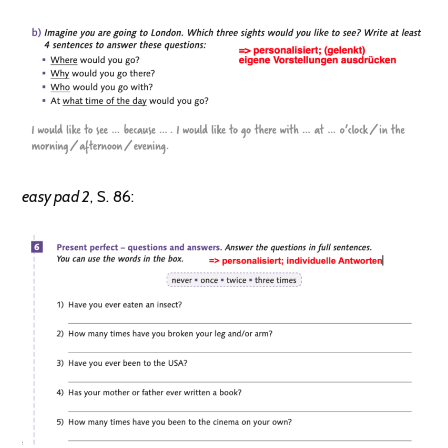
easy pad 2
, S. 86: