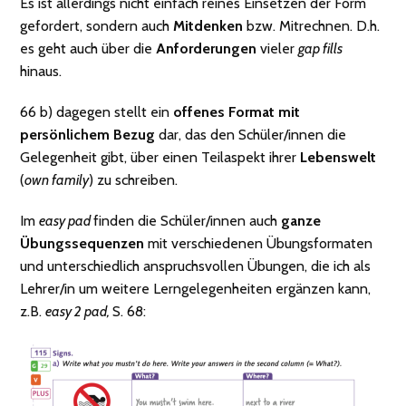
Es ist allerdings nicht einfach reines Einsetzen der Form
gefordert, sondern auch
Mitdenken
bzw. Mitrechnen. D.h.
es geht auch über die
Anforderungen
vieler
gap fills
hinaus.
66 b) dagegen stellt ein
offenes Format mit
persönlichem Bezug
dar, das den Schüler/innen die
Gelegenheit gibt, über einen Teilaspekt ihrer
Lebenswelt
(
own family
) zu schreiben.
Im
easy pad
finden die Schüler/innen auch
ganze
Übungssequenzen
mit verschiedenen Übungsformaten
und unterschiedlich anspruchsvollen Übungen, die ich als
Lehrer/in um weitere Lerngelegenheiten ergänzen kann,
z.B.
easy 2 pad,
S. 68: