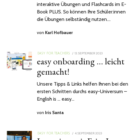
interaktive Übungen und Flashcards im E-
Book PLUS. So können Ihre Schüler:innen
die Übungen selbständig nutzen.…
von
Karl Hofbauer
POSTED
13. SEPTEMBER 2023
27.
EASY FOR TEACHERS
easy onboarding … leicht
ON
SEPTEMBER
2023
gemacht!
Unsere Tipps & Links helfen Ihnen bei den
ersten Schritten durchs easy-Universum –
English is … easy…
von
Iris Santa
POSTED
4. SEPTEMBER 2023
EASY FOR TEACHERS
ON