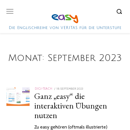
Die Englischreihe von VERITAS für die Unterstufe
Monat:
September 2023
POSTED
18. SEPTEMBER 2023
6.
DIGI-TEACH
Ganz „easy“ die
ON
DEZEMBER
2023
interaktiven Übungen
nutzen
Zu easy gehören (oftmals illustrierte)