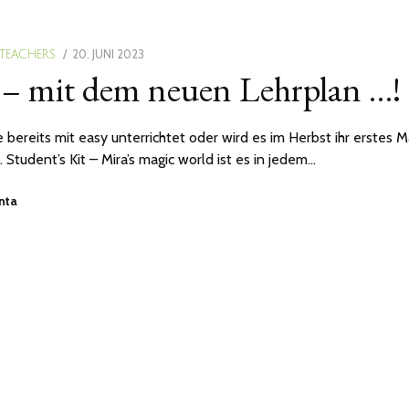
POSTED
20. JUNI 2023
20.
 TEACHERS
 – mit dem neuen Lehrplan …!
ON
JUNI
2023
 bereits mit easy unterrichtet oder wird es im Herbst ihr erstes M
. Student’s Kit – Mira’s magic world ist es in jedem…
anta