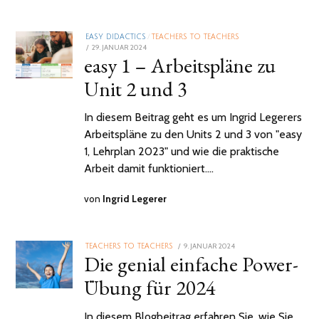
EASY DIDACTICS
/
TEACHERS TO TEACHERS
POSTED
29. JANUAR 2024
easy 1 – Arbeitspläne zu
ON
Unit 2 und 3
In diesem Beitrag geht es um Ingrid Legerers
Arbeitspläne zu den Units 2 und 3 von "easy
1, Lehrplan 2023" und wie die praktische
Arbeit damit funktioniert.…
von
Ingrid Legerer
POSTED
9. JANUAR 2024
4.
TEACHERS TO TEACHERS
Die genial einfache Power-
ON
APRIL
2024
Übung für 2024
In diesem Blogbeitrag erfahren Sie, wie Sie