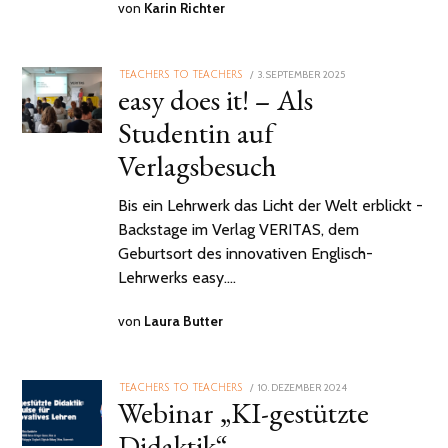
von
Karin Richter
POSTED
3. SEPTEMBER 2025
TEACHERS TO TEACHERS
easy does it! – Als
ON
Studentin auf
Verlagsbesuch
Bis ein Lehrwerk das Licht der Welt erblickt -
Backstage im Verlag VERITAS, dem
Geburtsort des innovativen Englisch-
Lehrwerks easy.…
von
Laura Butter
POSTED
10. DEZEMBER 2024
10.
TEACHERS TO TEACHERS
Webinar „KI-gestützte
ON
DEZEMBER
2024
Didaktik“