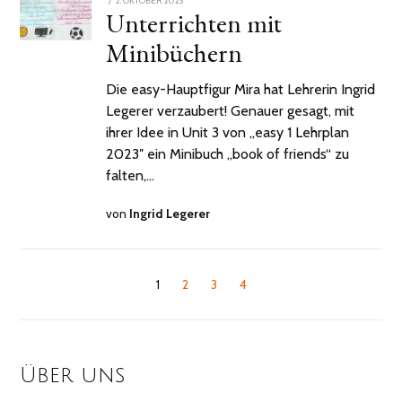
2. OKTOBER 2023
18.
Unterrichten mit
ON
APRIL
2024
Minibüchern
Die easy-Hauptfigur Mira hat Lehrerin Ingrid
Legerer verzaubert! Genauer gesagt, mit
ihrer Idee in Unit 3 von „easy 1 Lehrplan
2023″ ein Minibuch „book of friends“ zu
falten,…
von
Ingrid Legerer
1
2
3
4
Über uns