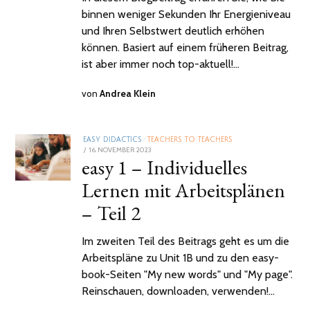
binnen weniger Sekunden Ihr Energieniveau
und Ihren Selbstwert deutlich erhöhen
können. Basiert auf einem früheren Beitrag,
ist aber immer noch top-aktuell!…
von
Andrea Klein
EASY DIDACTICS
/
TEACHERS TO TEACHERS
POSTED
16. NOVEMBER 2023
easy 1 – Individuelles
ON
Lernen mit Arbeitsplänen
– Teil 2
Im zweiten Teil des Beitrags geht es um die
Arbeitspläne zu Unit 1B und zu den easy-
book-Seiten "My new words" und "My page".
Reinschauen, downloaden, verwenden!…