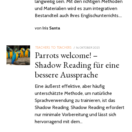
langweilig sein. Mit den richtigen Methoden
und Materialien wird es zum integrativen
Bestandteil auch Ihres Englischunterrichts.…
von
Iris Santa
POSTED
16. OKTOBER 2025
16.
TEACHERS TO TEACHERS
Parrots welcome! –
ON
OKTOBER
2025
Shadow Reading für eine
bessere Aussprache
Eine äußerst effektive, aber häufig
unterschätzte Methode, um natürliche
Sprachverwendung zu trainieren, ist das
Shadow Reading. Shadow Reading erfordert
nur minimale Vorbereitung und lässt sich
hervorragend mit dem…