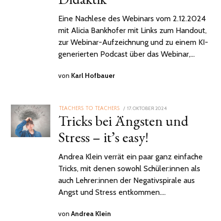
Eine Nachlese des Webinars vom 2.12.2024
mit Alicia Bankhofer mit Links zum Handout,
zur Webinar-Aufzeichnung und zu einem KI-
generierten Podcast über das Webinar,…
von
Karl Hofbauer
POSTED
17. OKTOBER 2024
TEACHERS TO TEACHERS
Tricks bei Ängsten und
ON
Stress – it’s easy!
Andrea Klein verrät ein paar ganz einfache
Tricks, mit denen sowohl Schüler:innen als
auch Lehrer:innen der Negativspirale aus
Angst und Stress entkommen.…
von
Andrea Klein