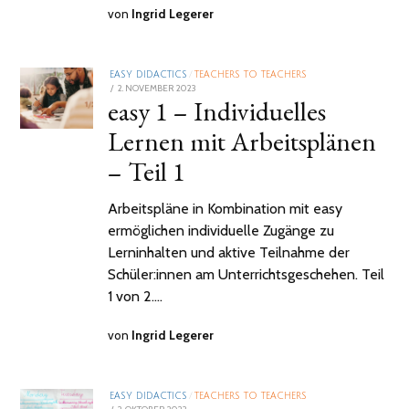
von
Ingrid Legerer
EASY DIDACTICS
/
TEACHERS TO TEACHERS
POSTED
2. NOVEMBER 2023
16.
easy 1 – Individuelles
ON
NOVEMBER
2023
Lernen mit Arbeitsplänen
– Teil 1
Arbeitspläne in Kombination mit easy
ermöglichen individuelle Zugänge zu
Lerninhalten und aktive Teilnahme der
Schüler:innen am Unterrichtsgeschehen. Teil
1 von 2.…
von
Ingrid Legerer
EASY DIDACTICS
/
TEACHERS TO TEACHERS
POSTED