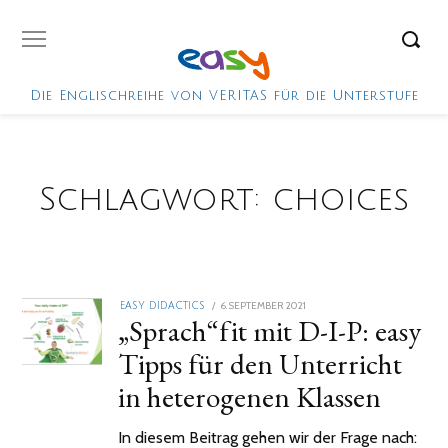
Die Englischreihe von VERITAS für die Unterstufe
Schlagwort:
choices
POSTED
6. SEPTEMBER 2021
18.
EASY DIDACTICS
„Sprach“fit mit D-I-P: easy
ON
OKTOBER
2021
Tipps für den Unterricht
in heterogenen Klassen
In diesem Beitrag gehen wir der Frage nach: