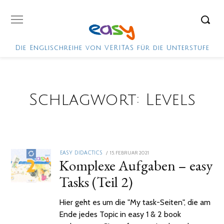
Die Englischreihe von VERITAS für die Unterstufe
Schlagwort:
Levels
POSTED
15. FEBRUAR 2021
19.
EASY DIDACTICS
Komplexe Aufgaben – easy
ON
AUGUST
2021
Tasks (Teil 2)
Hier geht es um die "My task-Seiten", die am
Ende jedes Topic in easy 1 & 2 book