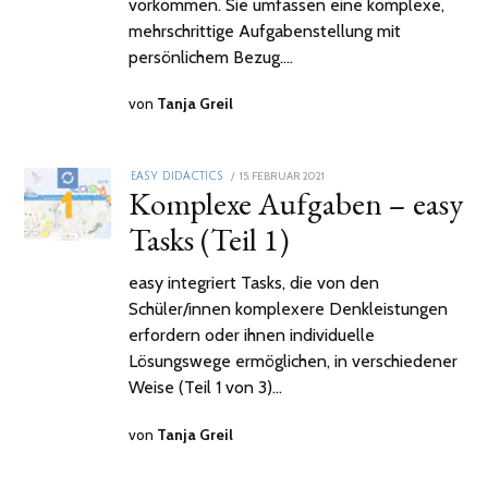
vorkommen. Sie umfassen eine komplexe,
mehrschrittige Aufgabenstellung mit
persönlichem Bezug.…
von
Tanja Greil
POSTED
15. FEBRUAR 2021
4.
EASY DIDACTICS
Komplexe Aufgaben – easy
ON
MÄRZ
2021
Tasks (Teil 1)
easy integriert Tasks, die von den
Schüler/innen komplexere Denkleistungen
erfordern oder ihnen individuelle
Lösungswege ermöglichen, in verschiedener
Weise (Teil 1 von 3)…
von
Tanja Greil