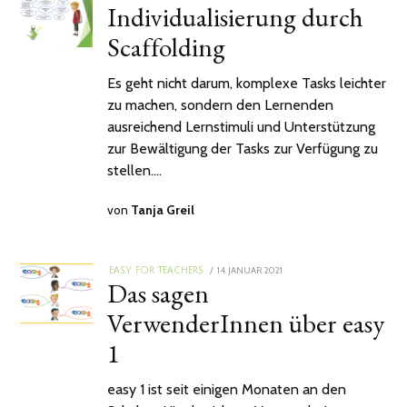
Individualisierung durch
ON
FEBRUAR
2021
Scaffolding
Es geht nicht darum, komplexe Tasks leichter
zu machen, sondern den Lernenden
ausreichend Lernstimuli und Unterstützung
zur Bewältigung der Tasks zur Verfügung zu
stellen.…
von
Tanja Greil
POSTED
14. JANUAR 2021
EASY FOR TEACHERS
Das sagen
ON
VerwenderInnen über easy
1
easy 1 ist seit einigen Monaten an den