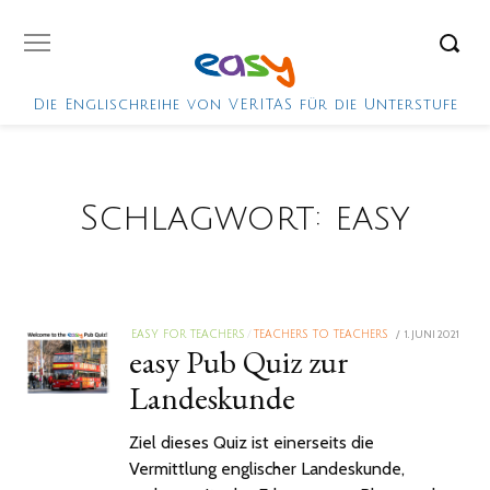
Die Englischreihe von VERITAS für die Unterstufe
Schlagwort:
easy
POSTED
1. JUNI 2021
22.
EASY FOR TEACHERS
/
TEACHERS TO TEACHERS
easy Pub Quiz zur
ON
APRIL
2024
Landeskunde
Ziel dieses Quiz ist einerseits die
Vermittlung englischer Landeskunde,