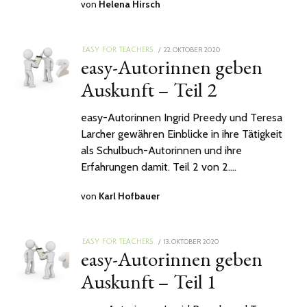
von
Helena Hirsch
POSTED
22. OKTOBER 2020
EASY FOR TEACHERS
easy-Autorinnen geben
ON
Auskunft – Teil 2
easy-Autorinnen Ingrid Preedy und Teresa
Larcher gewähren Einblicke in ihre Tätigkeit
als Schulbuch-Autorinnen und ihre
Erfahrungen damit. Teil 2 von 2.…
von
Karl Hofbauer
POSTED
13. OKTOBER 2020
25.
EASY FOR TEACHERS
easy-Autorinnen geben
ON
NOVEMBER
2020
Auskunft – Teil 1