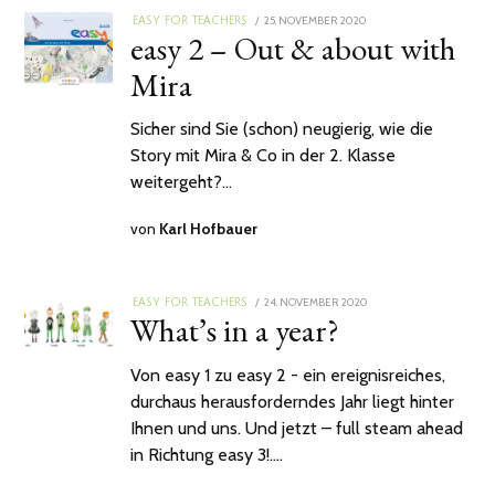
POSTED
25. NOVEMBER 2020
14.
EASY FOR TEACHERS
easy 2 – Out & about with
ON
DEZEMBER
2020
Mira
Sicher sind Sie (schon) neugierig, wie die
Story mit Mira & Co in der 2. Klasse
weitergeht?…
von
Karl Hofbauer
POSTED
24. NOVEMBER 2020
25.
EASY FOR TEACHERS
What’s in a year?
ON
NOVEMBER
2020
Von easy 1 zu easy 2 - ein ereignisreiches,
durchaus herausforderndes Jahr liegt hinter
Ihnen und uns. Und jetzt – full steam ahead
in Richtung easy 3!.…