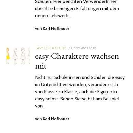
Schulen. Hier berichten VerwenderInnen
über ihre bisherigen Erfahrungen mit dem
neuen Lehrwerk.…
von
Karl Hofbauer
POSTED
2. DEZEMBER 2020
EASY FOR TEACHERS
easy-Charaktere wachsen
ON
mit
Nicht nur Schülerinnen und Schüler, die easy
im Unterricht verwenden, verändern sich
von Klasse zu Klasse, auch die Figuren in
easy selbst. Sehen Sie selbst am Beispiel
von…
von
Karl Hofbauer