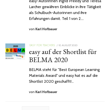
easy-Autorinnen Ingrid Preedy und Teresa
Larcher gewähren Einblicke in ihre Tätigkeit
als Schulbuch-Autorinnen und ihre
Erfahrungen damit. Teil 1 von 2.…
von
Karl Hofbauer
POSTED
10. AUGUST 2020
12.
EASY FOR TEACHERS
easy auf der Shortlist für
ON
AUGUST
2020
BELMA 2020
BELMA steht für "Best European Learning
Materials Award" und easy hat es auf die
Shortlist 2020 geschafft!…
von
Karl Hofbauer