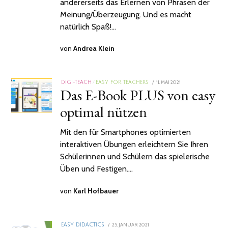
andererseits das Erlernen von Phrasen der
Meinung/Überzeugung. Und es macht
natürlich Spaß!…
von
Andrea Klein
POSTED
11. MAI 2021
19.
DIGI-TEACH
/
EASY FOR TEACHERS
Das E-Book PLUS von easy
ON
NOVEMBER
2024
optimal nützen
Mit den für Smartphones optimierten
interaktiven Übungen erleichtern Sie Ihren
Schülerinnen und Schülern das spielerische
Üben und Festigen.…
von
Karl Hofbauer
POSTED
25. JANUAR 2021
2.
EASY DIDACTICS