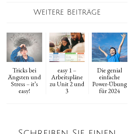
Weitere Beiträge
Tricks bei
easy 1 –
Die genial
Ängsten und
Arbeitspläne
einfache
Stress – it’s
zu Unit 2 und
Power-Übung
easy!
3
für 2024
Schreiben Sie einen