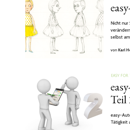
easy
Nicht nur
verändern
selbst am
von
Karl 
EASY FOR
easy
Teil
easy-Auto
Tätigkeit