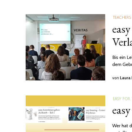
TEACHERS
easy
Verl
Bis ein L
dem Gebur
von
Laura 
EASY FOR
easy
Wer hat d