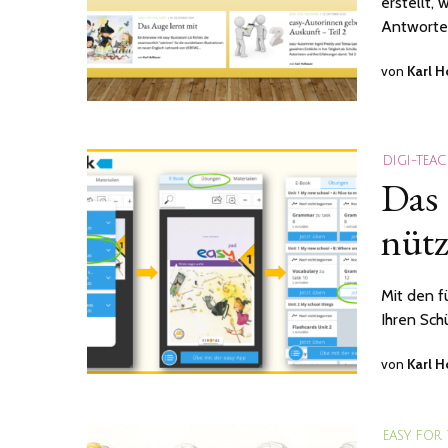
erstellt,
Antworte
von
Karl 
DIGI-TEA
Das 
nüt
Mit den f
Ihren Sch
von
Karl 
EASY FOR