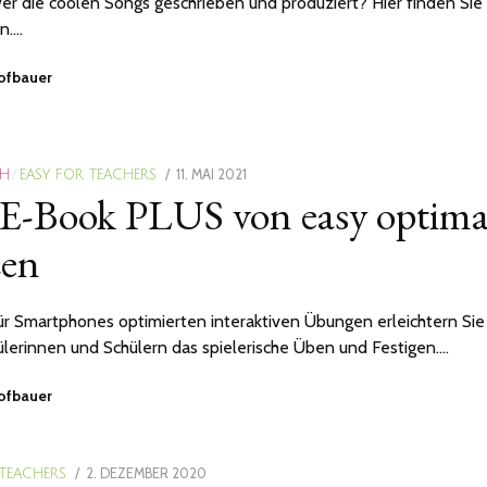
 wer die coolen Songs geschrieben und produziert? Hier finden Sie
n.…
Hofbauer
POSTED
11. MAI 2021
19.
CH
/
EASY FOR TEACHERS
E-Book PLUS von easy optima
ON
NOVEMBER
2024
zen
ür Smartphones optimierten interaktiven Übungen erleichtern Sie
ülerinnen und Schülern das spielerische Üben und Festigen.…
Hofbauer
POSTED
2. DEZEMBER 2020
 TEACHERS