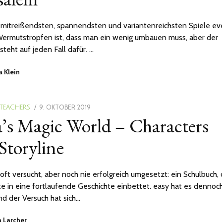
 mitreißendsten, spannendsten und variantenreichsten Spiele eve
Wermutstropfen ist, dass man ein wenig umbauen muss, aber der
teht auf jeden Fall dafür. …
 Klein
POSTED
9. OKTOBER 2019
4.
 TEACHERS
’s Magic World – Characters
ON
APRIL
2024
Storyline
oft versucht, aber noch nie erfolgreich umgesetzt: ein Schulbuch,
te in eine fortlaufende Geschichte einbettet. easy hat es dennoc
d der Versuch hat sich…
 Larcher