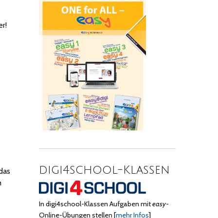
r!
digi4school-Klassen
 das
h
In digi4school-Klassen Aufgaben mit
easy
-
Online-Übungen stellen
[
mehr Infos
]