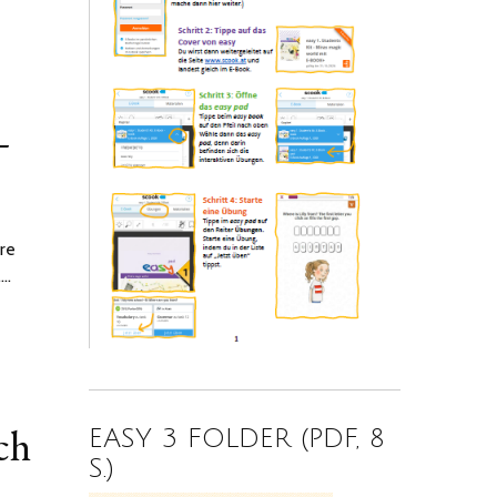
–
re
.…
ch
EASY 3 FOLDER (PDF, 8
S.)