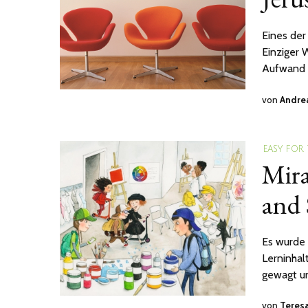
Eines der
Einziger 
Aufwand s
von
Andrea
EASY FOR
Mira
and 
Es wurde 
Lerninhal
gewagt un
von
Teresa