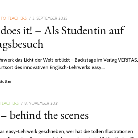
POSTED
3. SEPTEMBER 2025
 TO TEACHERS
 does it! – Als Studentin auf
ON
agsbesuch
ehrwerk das Licht der Welt erblickt - Backstage im Verlag VERITAS,
tsort des innovativen Englisch-Lehrwerks easy.…
Butter
POSTED
8. NOVEMBER 2021
28.
 TEACHERS
 – behind the scenes
ON
MÄRZ
2022
as easy-Lehrwerk geschrieben, wer hat die tollen Illustrationen