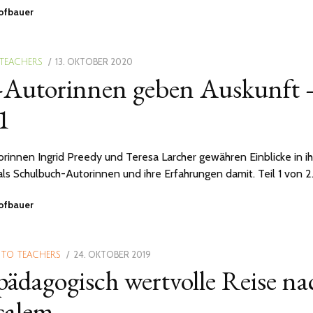
Hofbauer
POSTED
13. OKTOBER 2020
25.
 TEACHERS
-Autorinnen geben Auskunft 
ON
NOVEMBER
2020
 1
rinnen Ingrid Preedy und Teresa Larcher gewähren Einblicke in ih
 als Schulbuch-Autorinnen und ihre Erfahrungen damit. Teil 1 von 2
Hofbauer
POSTED
24. OKTOBER 2019
2.
 TO TEACHERS
pädagogisch wertvolle Reise na
ON
FEBRUAR
2021
salem