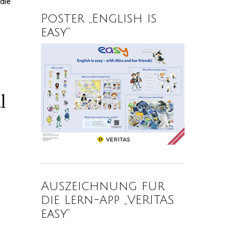
 die
Poster „English is
easy“
l
Auszeichnung für
die Lern-App „VERITAS
easy“