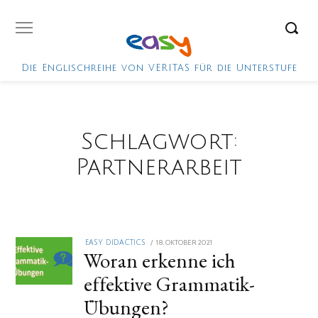
Die Englischreihe von VERITAS für die Unterstufe
Schlagwort:
Partnerarbeit
POSTED
18. OKTOBER 2021
18.
EASY DIDACTICS
Woran erkenne ich
ON
OKTOBER
2021
effektive Grammatik-
Übungen?