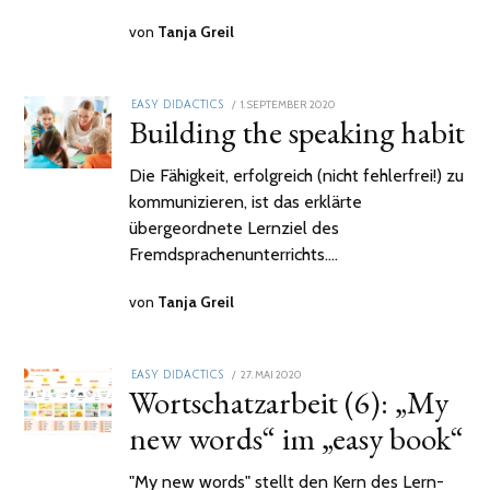
von
Tanja Greil
POSTED
1. SEPTEMBER 2020
2.
EASY DIDACTICS
Building the speaking habit
ON
FEBRUAR
2021
Die Fähigkeit, erfolgreich (nicht fehlerfrei!) zu
kommunizieren, ist das erklärte
übergeordnete Lernziel des
Fremdsprachenunterrichts.…
von
Tanja Greil
POSTED
27. MAI 2020
2.
EASY DIDACTICS
Wortschatzarbeit (6): „My
ON
FEBRUAR
2021
new words“ im „easy book“
"My new words" stellt den Kern des Lern-