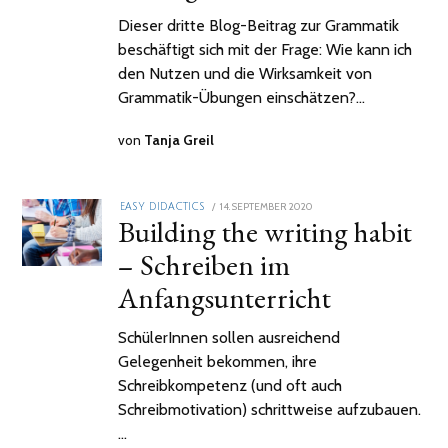
Dieser dritte Blog-Beitrag zur Grammatik
beschäftigt sich mit der Frage: Wie kann ich
den Nutzen und die Wirksamkeit von
Grammatik-Übungen einschätzen?…
von
Tanja Greil
POSTED
14. SEPTEMBER 2020
2.
EASY DIDACTICS
Building the writing habit
ON
FEBRUAR
2021
– Schreiben im
Anfangsunterricht
SchülerInnen sollen ausreichend
Gelegenheit bekommen, ihre
Schreibkompetenz (und oft auch
Schreibmotivation) schrittweise aufzubauen.
…