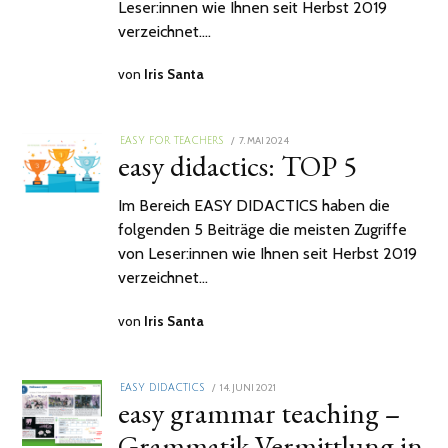
Leser:innen wie Ihnen seit Herbst 2019
verzeichnet.…
von
Iris Santa
POSTED
7. MAI 2024
7.
EASY FOR TEACHERS
easy didactics: TOP 5
ON
MAI
2024
Im Bereich EASY DIDACTICS haben die
folgenden 5 Beiträge die meisten Zugriffe
von Leser:innen wie Ihnen seit Herbst 2019
verzeichnet…
von
Iris Santa
POSTED
14. JUNI 2021
2.
EASY DIDACTICS
easy grammar teaching –
ON
MÄRZ
2022
Grammatik-Vermittlung in