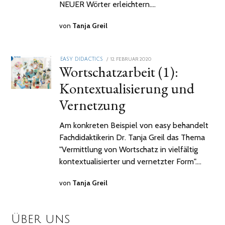
NEUER Wörter erleichtern.…
von
Tanja Greil
POSTED
12. FEBRUAR 2020
2.
EASY DIDACTICS
Wortschatzarbeit (1):
ON
FEBRUAR
2021
Kontextualisierung und
Vernetzung
Am konkreten Beispiel von easy behandelt
Fachdidaktikerin Dr. Tanja Greil das Thema
"Vermittlung von Wortschatz in vielfältig
kontextualisierter und vernetzter Form".…
von
Tanja Greil
Über uns