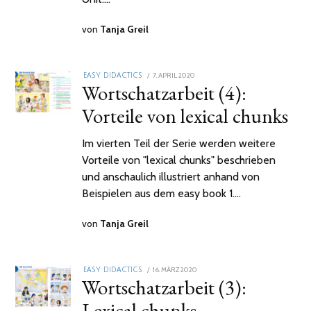
von
Tanja Greil
POSTED
7. APRIL 2020
2.
EASY DIDACTICS
Wortschatzarbeit (4):
ON
FEBRUAR
2021
Vorteile von lexical chunks
Im vierten Teil der Serie werden weitere
Vorteile von "lexical chunks" beschrieben
und anschaulich illustriert anhand von
Beispielen aus dem easy book 1.…
von
Tanja Greil
POSTED
16. MÄRZ 2020
2.
EASY DIDACTICS
Wortschatzarbeit (3):
ON
FEBRUAR
2021
Lexical chunks –