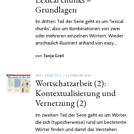
Grundlagen
Im dritten Teil der Serie geht es um "lexical
chunks", also um Kombinationen von zwei
oder mehreren einzelnen Wörtern. Wieder
anschaulich illustriert anhand von easy.…
von
Tanja Greil
POSTED
26. FEBRUAR 2020
2.
EASY DIDACTICS
Wortschatzarbeit (2):
ON
FEBRUAR
2021
Kontextualisierung und
Vernetzung (2)
Im zweiten Teil der Serie geht es um Wörter,
die sich (typischerweise) rund um bestimmte
Wörter finden und damit das Verstehen