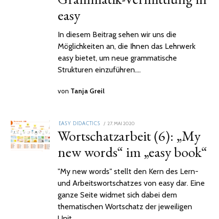
easy
In diesem Beitrag sehen wir uns die
Möglichkeiten an, die Ihnen das Lehrwerk
easy bietet, um neue grammatische
Strukturen einzuführen.…
von
Tanja Greil
POSTED
27. MAI 2020
2.
EASY DIDACTICS
Wortschatzarbeit (6): „My
ON
FEBRUAR
2021
new words“ im „easy book“
"My new words" stellt den Kern des Lern-
und Arbeitswortschatzes von easy dar. Eine
ganze Seite widmet sich dabei dem
thematischen Wortschatz der jeweiligen
Unit.…