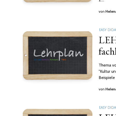
von
Helen
EASY DID
LEH
fach
Thema von
"Kultur u
Beispiele
von
Helen
EASY DID