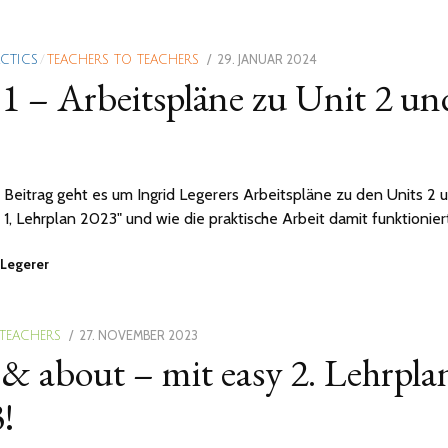
POSTED
29. JANUAR 2024
ACTICS
/
TEACHERS TO TEACHERS
 1 – Arbeitspläne zu Unit 2 un
ON
 Beitrag geht es um Ingrid Legerers Arbeitspläne zu den Units 2 
 1, Lehrplan 2023" und wie die praktische Arbeit damit funktionier
 Legerer
POSTED
27. NOVEMBER 2023
28.
 TEACHERS
& about – mit easy 2. Lehrpla
ON
NOVEMBER
2023
!