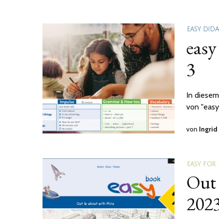
EASY DID
easy
3
In diesem
von "easy
von
Ingrid
EASY FOR
Out 
2023