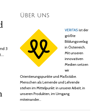
Über uns
d
VERITAS
ist der
größte
Bildungsverlag
in Österreich.
und 3
Mit unseren
t.…
innovativen
Medien setzen
wir
Orientierungspunkte und Maßstäbe.
Menschen als Lernende und Lehrende
stehen im Mittelpunkt: in unserer Arbeit, in
n
unseren Produkten, im Umgang
miteinander…