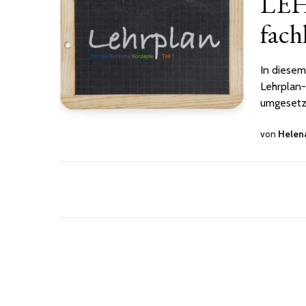
LEH
fach
In diesem
Lehrplan-
umgesetzt 
von
Helen