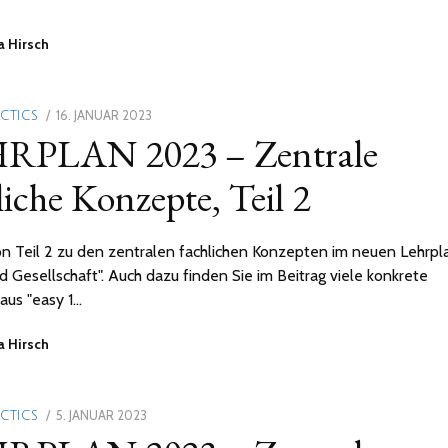
a Hirsch
POSTED
16. JANUAR 2023
14.
ACTICS
RPLAN 2023 – Zentrale
ON
JUNI
2023
liche Konzepte, Teil 2
 Teil 2 zu den zentralen fachlichen Konzepten im neuen Lehrpla
nd Gesellschaft". Auch dazu finden Sie im Beitrag viele konkrete
 aus "easy 1…
a Hirsch
POSTED
5. JANUAR 2023
14.
ACTICS
ON
JUNI