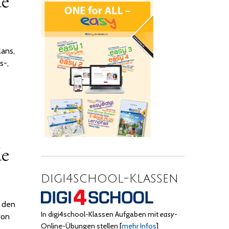
e
lans,
s-,
e
digi4school-Klassen
n den
In digi4school-Klassen Aufgaben mit
easy
-
von
Online-Übungen stellen
[
mehr Infos
]