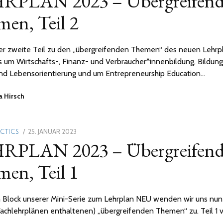
RPLAN 2023 – Übergreifend
2023
en, Teil 2
der zweite Teil zu den „übergreifenden Themen“ des neuen Lehrp
 um Wirtschafts-, Finanz- und Verbraucher*innenbildung, Bildung
nd Lebensorientierung und um Entrepreneurship Education…
a Hirsch
POSTED
25. JANUAR 2023
14.
ACTICS
RPLAN 2023 – Übergreifend
ON
JUNI
2023
en, Teil 1
n Block unserer Mini-Serie zum Lehrplan NEU wenden wir uns nu
 Fachlehrplänen enthaltenen) „übergreifenden Themen“ zu. Teil 1 