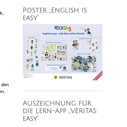
Poster „English is
ch…
easy“
u den
en,
Auszeichnung für
die Lern-App „VERITAS
easy“