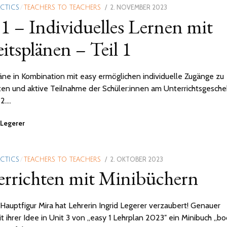
POSTED
2. NOVEMBER 2023
16.
ACTICS
/
TEACHERS TO TEACHERS
 1 – Individuelles Lernen mit
ON
NOVEMBER
2023
itsplänen – Teil 1
äne in Kombination mit easy ermöglichen individuelle Zugänge zu
ten und aktive Teilnahme der Schüler:innen am Unterrichtsgesche
 2.…
 Legerer
POSTED
2. OKTOBER 2023
18.
ACTICS
/
TEACHERS TO TEACHERS
rrichten mit Minibüchern
ON
APRIL
2024
Hauptfigur Mira hat Lehrerin Ingrid Legerer verzaubert! Genauer
it ihrer Idee in Unit 3 von „easy 1 Lehrplan 2023″ ein Minibuch „b