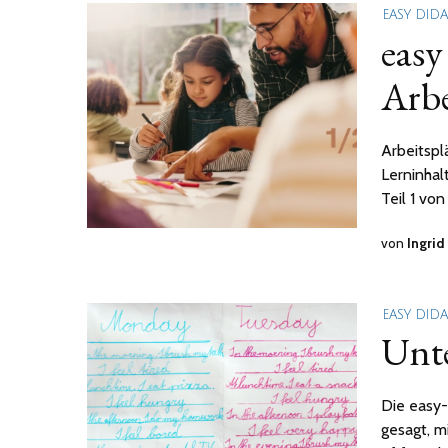
EASY DID
easy
Arbe
Arbeitspl
Lerninhal
Teil 1 von
von
Ingrid
EASY DID
Unte
Die easy-
gesagt, m