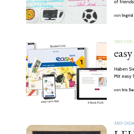
of friends
von
Ingrid
EASY FOR
easy
Haben Sie
Mit easy 1
von
Iris S
EASY DID