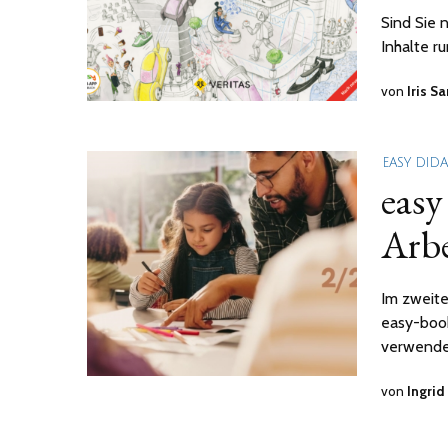
Sind Sie 
Inhalte r
von
Iris S
EASY DID
easy
Arbe
Im zweite
easy-boo
verwende
von
Ingrid