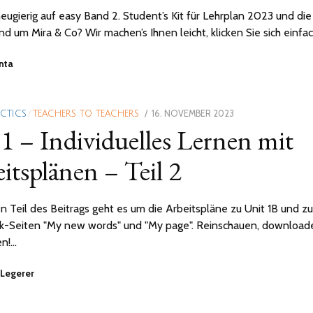
neugierig auf easy Band 2. Student’s Kit für Lehrplan 2023 und die
und um Mira & Co? Wir machen’s Ihnen leicht, klicken Sie sich einfa
anta
POSTED
16. NOVEMBER 2023
ACTICS
/
TEACHERS TO TEACHERS
 1 – Individuelles Lernen mit
ON
itsplänen – Teil 2
n Teil des Beitrags geht es um die Arbeitspläne zu Unit 1B und z
k-Seiten "My new words" und "My page". Reinschauen, download
n!…
 Legerer