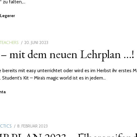
“ zu falten,…
 Legerer
POSTED
20. JUNI 2023
20.
 TEACHERS
 – mit dem neuen Lehrplan …!
ON
JUNI
2023
 bereits mit easy unterrichtet oder wird es im Herbst ihr erstes M
. Student’s Kit – Mira’s magic world ist es in jedem…
anta
POSTED
8. FEBRUAR 2023
14.
ACTICS
ON
JUNI