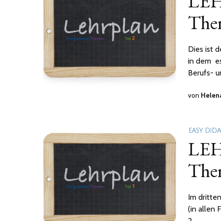
LEH
Them
Dies ist 
in dem es
Berufs- u
von
Helen
EASY DID
LEH
Them
Im dritte
(in allen
2.…