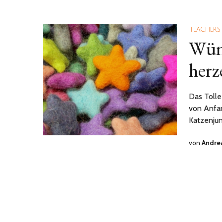
TEACHERS
Wüns
herz
Das Tolle 
von Anfan
Katzenju
von
Andrea