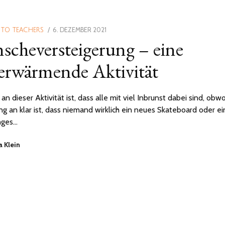
POSTED
6. DEZEMBER 2021
10.
 TO TEACHERS
cheversteigerung – eine
ON
JANUAR
2022
erwärmende Aktivität
an dieser Aktivität ist, dass alle mit viel Inbrunst dabei sind, obw
g an klar ist, dass niemand wirklich ein neues Skateboard oder ei
nges…
 Klein