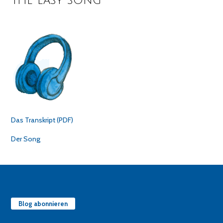
The easy song
Das Transkript (PDF)
Der Song
Blog abonnieren