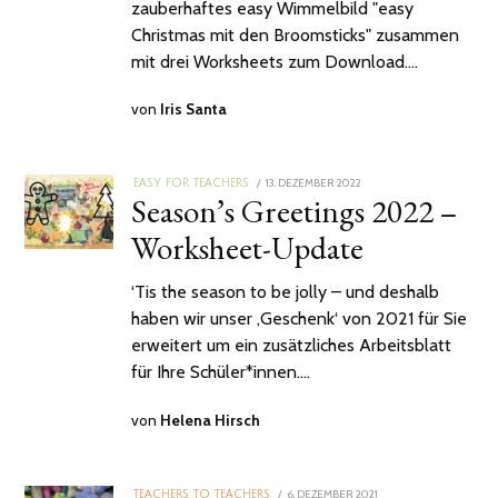
zauberhaftes easy Wimmelbild "easy
Christmas mit den Broomsticks" zusammen
mit drei Worksheets zum Download.…
von
Iris Santa
POSTED
13. DEZEMBER 2022
20.
EASY FOR TEACHERS
Season’s Greetings 2022 –
ON
DEZEMBER
2022
Worksheet-Update
‘Tis the season to be jolly – und deshalb
haben wir unser ‚Geschenk‘ von 2021 für Sie
erweitert um ein zusätzliches Arbeitsblatt
für Ihre Schüler*innen.…
von
Helena Hirsch
POSTED
6. DEZEMBER 2021
10.
TEACHERS TO TEACHERS