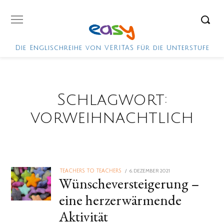
Die Englischreihe von VERITAS für die Unterstufe
Schlagwort:
vorweihnachtlich
POSTED
6. DEZEMBER 2021
10.
TEACHERS TO TEACHERS
Wünscheversteigerung –
ON
JANUAR
2022
eine herzerwärmende
Aktivität