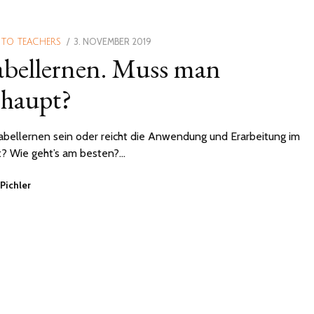
POSTED
3. NOVEMBER 2019
2.
 TO TEACHERS
bellernen. Muss man
ON
FEBRUAR
2021
rhaupt?
bellernen sein oder reicht die Anwendung und Erarbeitung im
t? Wie geht’s am besten?…
 Pichler