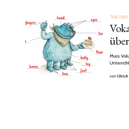
TEACHERS
Voka
übe
Muss Voka
Unterrich
von
Ulrich