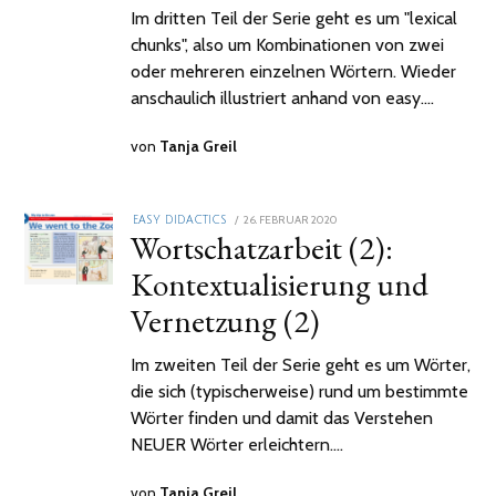
Im dritten Teil der Serie geht es um "lexical
chunks", also um Kombinationen von zwei
oder mehreren einzelnen Wörtern. Wieder
anschaulich illustriert anhand von easy.…
von
Tanja Greil
POSTED
26. FEBRUAR 2020
2.
EASY DIDACTICS
Wortschatzarbeit (2):
ON
FEBRUAR
2021
Kontextualisierung und
Vernetzung (2)
Im zweiten Teil der Serie geht es um Wörter,
die sich (typischerweise) rund um bestimmte
Wörter finden und damit das Verstehen
NEUER Wörter erleichtern.…
von
Tanja Greil