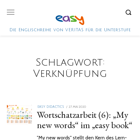
Die Englischreihe von VERITAS für die Unterstufe
Schlagwort:
Verknüpfung
POSTED
27. MAI 2020
2.
EASY DIDACTICS
Wortschatzarbeit (6): „My
ON
FEBRUAR
2021
new words“ im „easy book“
"My new words" stellt den Kern des Lern-