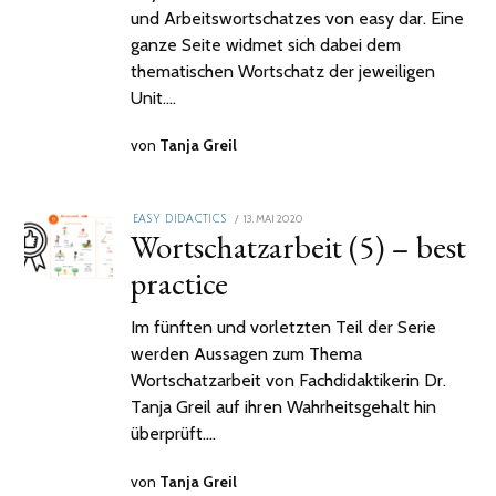
und Arbeitswortschatzes von easy dar. Eine
ganze Seite widmet sich dabei dem
thematischen Wortschatz der jeweiligen
Unit.…
von
Tanja Greil
POSTED
13. MAI 2020
2.
EASY DIDACTICS
Wortschatzarbeit (5) – best
ON
FEBRUAR
2021
practice
Im fünften und vorletzten Teil der Serie
werden Aussagen zum Thema
Wortschatzarbeit von Fachdidaktikerin Dr.
Tanja Greil auf ihren Wahrheitsgehalt hin
überprüft.…
von
Tanja Greil