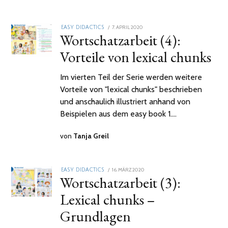
POSTED
7. APRIL 2020
2.
EASY DIDACTICS
Wortschatzarbeit (4):
ON
FEBRUAR
2021
Vorteile von lexical chunks
Im vierten Teil der Serie werden weitere
Vorteile von "lexical chunks" beschrieben
und anschaulich illustriert anhand von
Beispielen aus dem easy book 1.…
von
Tanja Greil
POSTED
16. MÄRZ 2020
2.
EASY DIDACTICS
Wortschatzarbeit (3):
ON
FEBRUAR
2021
Lexical chunks –
Grundlagen