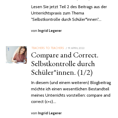
Lesen Sie jetzt Teil 2 des Beitrags aus der
Unterrichtspraxis zum Thema
"Selbstkontrolle durch Schüler*innen".…
von
Ingrid Legerer
POSTED
19. APRIL 2022
26.
TEACHERS TO TEACHERS
Compare and Correct.
ON
SEPTEMBER
2022
Selbstkontrolle durch
Schüler*innen. (1/2)
In diesem (und einem weiteren) Blogbeitrag
möchte ich einen wesentlichen Bestandteil
meines Unterrichts vorstellen: compare and
correct (c+c).…
von
Ingrid Legerer