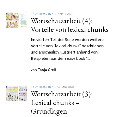
POSTED
7. APRIL 2020
2.
EASY DIDACTICS
Wortschatzarbeit (4):
ON
FEBRUAR
2021
Vorteile von lexical chunks
Im vierten Teil der Serie werden weitere
Vorteile von "lexical chunks" beschrieben
und anschaulich illustriert anhand von
Beispielen aus dem easy book 1.…
von
Tanja Greil
POSTED
16. MÄRZ 2020
2.
EASY DIDACTICS
Wortschatzarbeit (3):
ON
FEBRUAR
2021
Lexical chunks –
Grundlagen