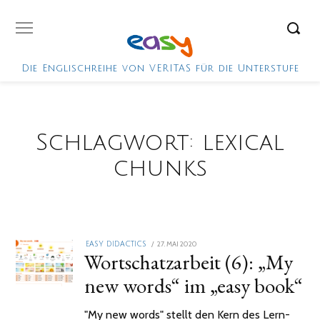
Die Englischreihe von VERITAS für die Unterstufe
Schlagwort:
lexical
chunks
POSTED
27. MAI 2020
2.
EASY DIDACTICS
Wortschatzarbeit (6): „My
ON
FEBRUAR
2021
new words“ im „easy book“
"My new words" stellt den Kern des Lern-