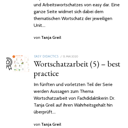
und Arbeitswortschatzes von easy dar. Eine
ganze Seite widmet sich dabei dem
thematischen Wortschatz der jeweiligen
Unit.…
von
Tanja Greil
POSTED
13. MAI 2020
2.
EASY DIDACTICS
Wortschatzarbeit (5) – best
ON
FEBRUAR
2021
practice
Im fünften und vorletzten Teil der Serie
werden Aussagen zum Thema
Wortschatzarbeit von Fachdidaktikerin Dr.
Tanja Greil auf ihren Wahrheitsgehalt hin
überprüft.…
von
Tanja Greil