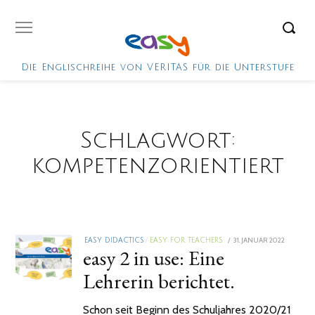
Die Englischreihe von VERITAS für die Unterstufe
Schlagwort:
kompetenzorientiert
POSTED
31. JANUAR 2022
EASY DIDACTICS
/
EASY FOR TEACHERS
easy 2 in use: Eine
ON
Lehrerin berichtet.
Schon seit Beginn des Schuljahres 2020/21