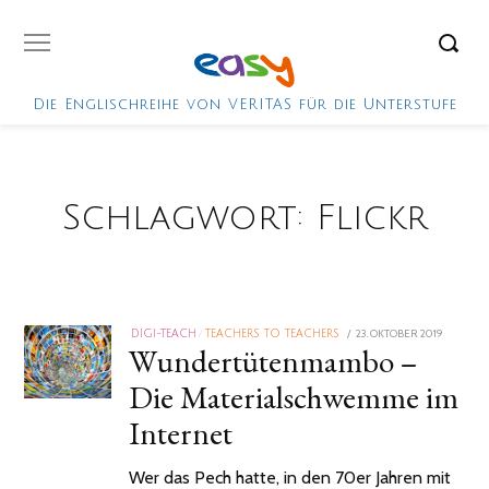
Die Englischreihe von VERITAS für die Unterstufe
Schlagwort:
Flickr
POSTED
23. OKTOBER 2019
19.
DIGI-TEACH
/
TEACHERS TO TEACHERS
Wundertütenmambo –
ON
DEZEMB
2019
Die Materialschwemme im
Internet
Wer das Pech hatte, in den 70er Jahren mit