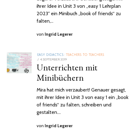
ihrer Idee in Unit 3 von „easy 1 Lehrplan
2023″ ein Minibuch „book of friends“ zu
falten,…
von
Ingrid Legerer
EASY DIDACTICS
/
TEACHERS TO TEACHERS
POSTED
4. SEPTEMBER 2019
2.
Unterrichten mit
ON
FEBRUAR
2021
Minibüchern
Mira hat mich verzaubert! Genauer gesagt,
mit ihrer Idee in Unit 3 von easy 1 ein „book
of friends“ zu falten, schreiben und
gestalten.…
von
Ingrid Legerer