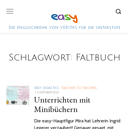
Die Englischreihe von VERITAS für die Unterstufe
Schlagwort:
Faltbuch
EASY DIDACTICS
/
TEACHERS TO TEACHERS
POSTED
2. OKTOBER 2023
18.
Unterrichten mit
ON
APRIL
2024
Minibüchern
Die easy-Hauptfigur Mira hat Lehrerin Ingrid
Legerer verzaubert! Genauer gesagt, mit