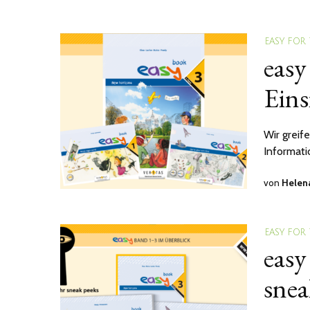
EASY FOR
easy
Eins
Wir greif
Informati
von
Helen
EASY FOR
easy
snea