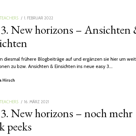
POSTED
1. FEBRUAR 2022
24.
 TEACHERS
 3. New horizons – Ansichten
ON
FEBRUAR
2022
ichten
en diesmal frühere Blogbeiträge auf und ergänzen sie hier um wei
onen zu bzw. Ansichten & Einsichten ins neue easy 3.…
a Hirsch
POSTED
16. MÄRZ 2021
 TEACHERS
 3. New horizons – noch mehr
ON
k peeks