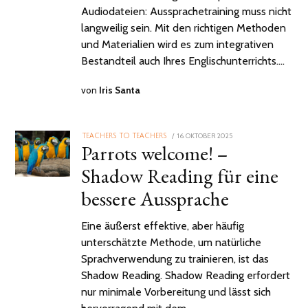
Audiodateien: Aussprachetraining muss nicht
langweilig sein. Mit den richtigen Methoden
und Materialien wird es zum integrativen
Bestandteil auch Ihres Englischunterrichts.…
von
Iris Santa
POSTED
16. OKTOBER 2025
16.
TEACHERS TO TEACHERS
Parrots welcome! –
ON
OKTOBER
2025
Shadow Reading für eine
bessere Aussprache
Eine äußerst effektive, aber häufig
unterschätzte Methode, um natürliche
Sprachverwendung zu trainieren, ist das
Shadow Reading. Shadow Reading erfordert
nur minimale Vorbereitung und lässt sich