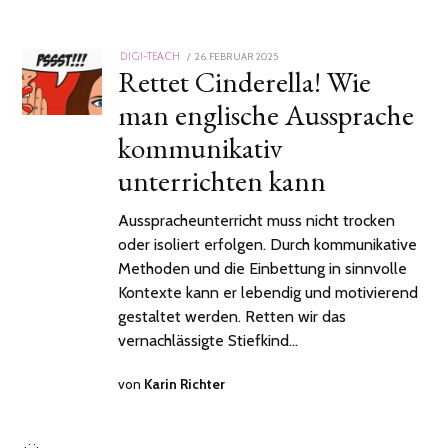
POSTED
26. FEBRUAR 2025
DIGI-TEACH
Rettet Cinderella! Wie
ON
man englische Aussprache
kommunikativ
unterrichten kann
Ausspracheunterricht muss nicht trocken
oder isoliert erfolgen. Durch kommunikative
Methoden und die Einbettung in sinnvolle
Kontexte kann er lebendig und motivierend
gestaltet werden. Retten wir das
vernachlässigte Stiefkind…
von
Karin Richter