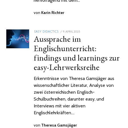
hervorragend mit dem…
von
Karin Richter
POSTED
9. APRIL 2025
EASY DIDACTICS
Aussprache im
ON
Englischunterricht:
findings und learnings zur
easy-Lehrwerksreihe
Erkenntnisse von Theresa Gamsjäger aus
wissenschaftlicher Literatur, Analyse von
zwei österreichischen Englisch-
Schulbuchreihen, darunter easy, und
Interviews mit vier aktiven
Englischlehrkräften.…
von
Theresa Gamsjäger