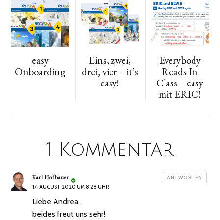
easy
Eins, zwei,
Everybody
Onboarding
drei, vier – it’s
Reads In
easy!
Class – easy
mit ERIC!
1 Kommentar
sagt:
Karl Hofbauer
ANTWORTEN
17. AUGUST 2020 UM 8:28 UHR
Liebe Andrea,
beides freut uns sehr!