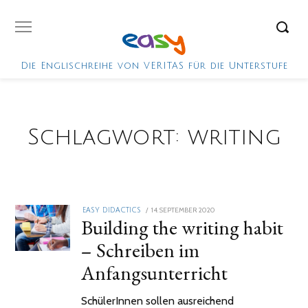
Die Englischreihe von VERITAS für die Unterstufe
Schlagwort:
writing
POSTED
14. SEPTEMBER 2020
2.
EASY DIDACTICS
Building the writing habit
ON
FEBRUAR
2021
– Schreiben im
Anfangsunterricht
SchülerInnen sollen ausreichend