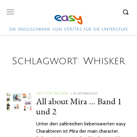
Die Englischreihe von VERITAS für die Unterstufe
Schlagwort:
Whisker
POSTED
10. OKTOBER 2022
EASY FOR TEACHERS
All about Mira … Band 1
ON
und 2
Unter den zahlreichen liebenswerten easy
Charakteren ist Mira der main character.