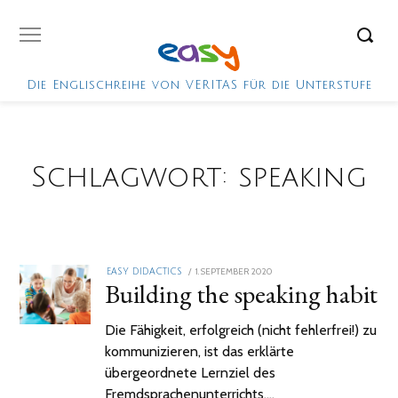
Die Englischreihe von VERITAS für die Unterstufe
Schlagwort:
speaking
POSTED
1. SEPTEMBER 2020
2.
EASY DIDACTICS
Building the speaking habit
ON
FEBRUAR
2021
Die Fähigkeit, erfolgreich (nicht fehlerfrei!) zu
kommunizieren, ist das erklärte
übergeordnete Lernziel des
Fremdsprachenunterrichts.…