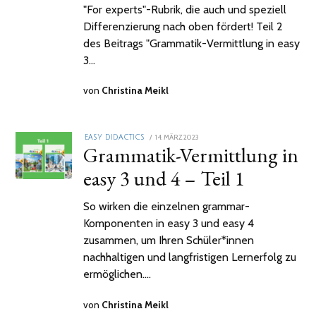
"For experts"-Rubrik, die auch und speziell
Differenzierung nach oben fördert! Teil 2
des Beitrags "Grammatik-Vermittlung in easy
3…
von
Christina Meikl
POSTED
14. MÄRZ 2023
11.
EASY DIDACTICS
Grammatik-Vermittlung in
ON
APRIL
2023
easy 3 und 4 – Teil 1
So wirken die einzelnen grammar-
Komponenten in easy 3 und easy 4
zusammen, um Ihren Schüler*innen
nachhaltigen und langfristigen Lernerfolg zu
ermöglichen.…
von
Christina Meikl