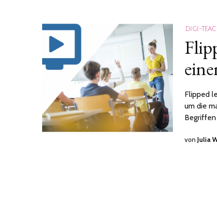
DIGI-TEA
Flip
eine
Flipped l
um die ma
Begriffen
von
Julia