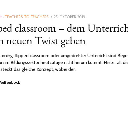
POSTED
25. OKTOBER 2019
9.
CH
/
TEACHERS TO TEACHERS
ped classroom – dem Unterric
ON
JANUAR
2020
n neuen Twist geben
earning, flipped classroom oder umgedrehter Unterricht sind Begri
n im Bildungssektor heutzutage nicht herum kommt. Hinter all di
 steckt das gleiche Konzept, wobei der…
 Weißenböck