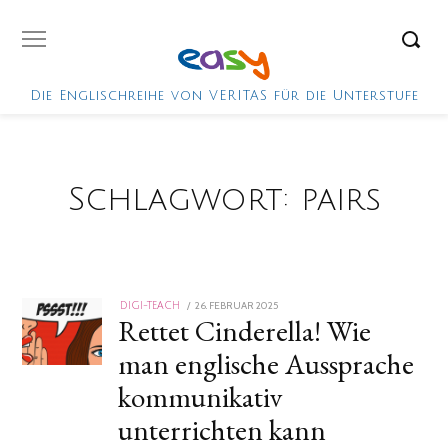
Die Englischreihe von VERITAS für die Unterstufe
Schlagwort:
pairs
POSTED
26. FEBRUAR 2025
DIGI-TEACH
Rettet Cinderella! Wie
ON
man englische Aussprache
kommunikativ
unterrichten kann