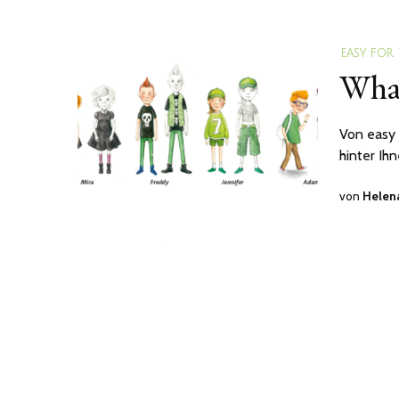
EASY FOR
What
Von easy 
hinter Ih
von
Helen