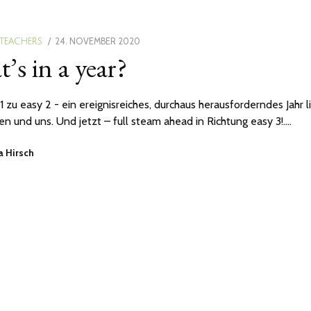
POSTED
24. NOVEMBER 2020
25.
 TEACHERS
’s in a year?
ON
NOVEMBER
2020
1 zu easy 2 - ein ereignisreiches, durchaus herausforderndes Jahr l
nen und uns. Und jetzt – full steam ahead in Richtung easy 3!.…
a Hirsch