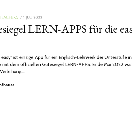
POSTED
1. JULI 2022
29.
 TEACHERS
siegel LERN-APPS für die eas
ON
AUGUST
2022
easy" ist einzige App für ein Englisch-Lehrwerk der Unterstufe in
h mit dem offiziellen Gütesiegel LERN-APPS. Ende Mai 2022 war
 Verleihung.…
Hofbauer