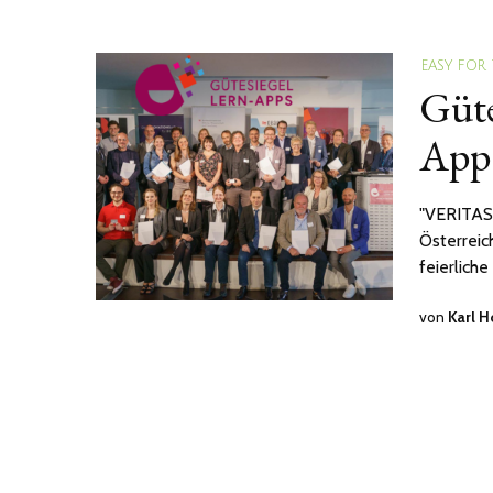
EASY FOR
Güte
App
"VERITAS 
Österreic
feierliche
von
Karl 