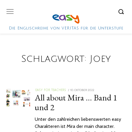
Die Englischreihe von VERITAS für die Unterstufe
Schlagwort:
Joey
POSTED
10. OKTOBER 2022
EASY FOR TEACHERS
All about Mira … Band 1
ON
und 2
Unter den zahlreichen liebenswerten easy
Charakteren ist Mira der main character.