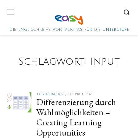
Die Englischreihe von VERITAS für die Unterstufe
Schlagwort:
Input
POSTED
10. FEBRUAR 2021
10.
EASY DIDACTICS
Differenzierung durch
ON
FEBRUAR
2021
Wahlmöglichkeiten –
Creating Learning
Opportunities