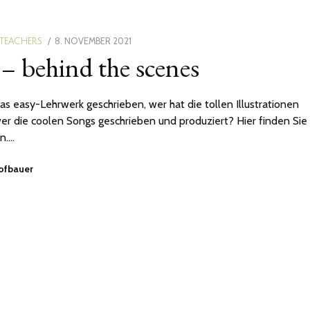
POSTED
8. NOVEMBER 2021
28.
 TEACHERS
 – behind the scenes
ON
MÄRZ
2022
as easy-Lehrwerk geschrieben, wer hat die tollen Illustrationen
 wer die coolen Songs geschrieben und produziert? Hier finden Sie
n.…
Hofbauer