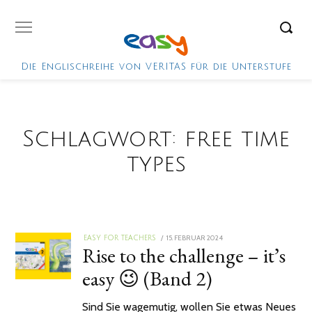
Die Englischreihe von VERITAS für die Unterstufe
Schlagwort:
free time
types
POSTED
15. FEBRUAR 2024
EASY FOR TEACHERS
Rise to the challenge – it’s
ON
easy 😉 (Band 2)
Sind Sie wagemutig, wollen Sie etwas Neues