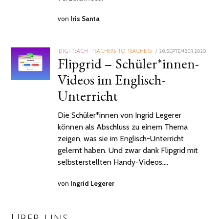
von
Iris Santa
POSTED
28. SEPTEMBER 2020
1.
DIGI-TEACH
/
TEACHERS TO TEACHERS
Flipgrid – Schüler*innen-
ON
OKTO
2024
Videos im Englisch-
Unterricht
Die Schüler*innen von Ingrid Legerer
können als Abschluss zu einem Thema
zeigen, was sie im Englisch-Unterricht
gelernt haben. Und zwar dank Flipgrid mit
selbsterstellten Handy-Videos.…
von
Ingrid Legerer
Über uns