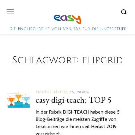
Die Englischreihe von VERITAS für die Unterstufe
Schlagwort:
flipgrid
POSTED
5. JUNI 2024
EASY FOR TEACHERS
easy digi-teach: TOP 5
ON
In der Rubrik DIGI-TEACH haben diese 5
Blog-Beiträge die meisten Zugriffe von
Leser:innen wie Ihnen seit Herbst 2019
verzeichnet.…