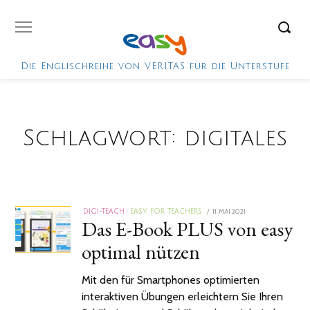
Die Englischreihe von VERITAS für die Unterstufe
Schlagwort:
digitales
POSTED
11. MAI 2021
19.
DIGI-TEACH
/
EASY FOR TEACHERS
Das E-Book PLUS von easy
ON
NOVEMBER
2024
optimal nützen
Mit den für Smartphones optimierten
interaktiven Übungen erleichtern Sie Ihren