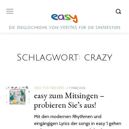
Die Englischreihe von VERITAS für die Unterstufe
Schlagwort:
crazy
POSTED
7. MÄRZ 2023
20.
EASY FOR TEACHERS
easy zum Mitsingen –
ON
JUNI
2023
probieren Sie’s aus!
Mit den modernen Rhythmen und
eingängigen Lyrics der songs in easy 1 gehen