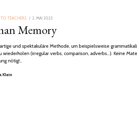
POSTED
2. MAI 2023
 TO TEACHERS
an Memory
ON
artige und spektakuläre Methode, um beispielsweise grammatikal
 wiederholen (irregular verbs, comparison, adverbs…). Keine Mate
ung nötig!…
 Klein