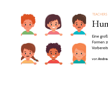
TEACHERS
Hum
Eine groß
Formen zu
Vorbereit
von
Andrea