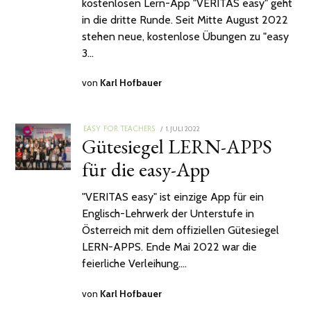
kostenlosen Lern-App "VERITAS easy" geht
in die dritte Runde. Seit Mitte August 2022
stehen neue, kostenlose Übungen zu "easy
3…
von
Karl Hofbauer
POSTED
1. JULI 2022
29.
EASY FOR TEACHERS
Gütesiegel LERN-APPS
ON
AUGUST
2022
für die easy-App
"VERITAS easy" ist einzige App für ein
Englisch-Lehrwerk der Unterstufe in
Österreich mit dem offiziellen Gütesiegel
LERN-APPS. Ende Mai 2022 war die
feierliche Verleihung.…
von
Karl Hofbauer