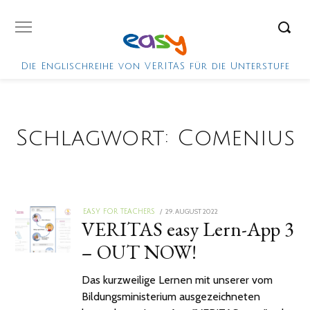
Die Englischreihe von VERITAS für die Unterstufe
Schlagwort:
Comenius
POSTED
29. AUGUST 2022
EASY FOR TEACHERS
VERITAS easy Lern-App 3
ON
– OUT NOW!
Das kurzweilige Lernen mit unserer vom
Bildungsministerium ausgezeichneten