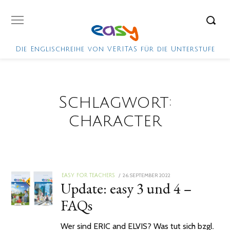
Die Englischreihe von VERITAS für die Unterstufe
Schlagwort:
character
POSTED
26. SEPTEMBER 2022
26.
EASY FOR TEACHERS
Update: easy 3 und 4 –
ON
SEPTEMBER
2022
FAQs
Wer sind ERIC and ELVIS? Was tut sich bzgl.