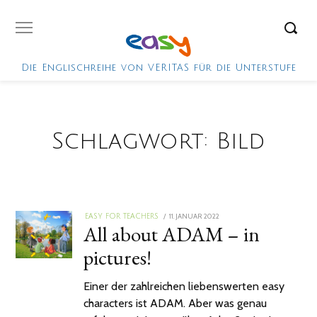
Die Englischreihe von VERITAS für die Unterstufe
Schlagwort:
Bild
POSTED
11. JANUAR 2022
EASY FOR TEACHERS
All about ADAM – in
ON
pictures!
Einer der zahlreichen liebenswerten easy
characters ist ADAM. Aber was genau