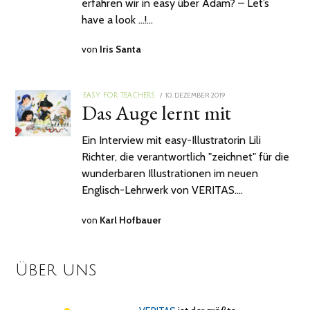
erfahren wir in easy über Adam? – Let’s
have a look …!…
von
Iris Santa
POSTED
10. DEZEMBER 2019
12.
EASY FOR TEACHERS
Das Auge lernt mit
ON
FEBRUAR
2025
Ein Interview mit easy-Illustratorin Lili
Richter, die verantwortlich "zeichnet" für die
wunderbaren Illustrationen im neuen
Englisch-Lehrwerk von VERITAS.…
von
Karl Hofbauer
Über uns