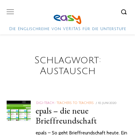
Die Englischreihe von VERITAS für die Unterstufe
Schlagwort:
Austausch
POSTED
10. JUNI 2020
10.
DIGI-TEACH
/
TEACHERS TO TEACHERS
epals – die neue
ON
JUNI
2020
Brieffreundschaft
epals – So geht Brieffreundschaft heute. Ein