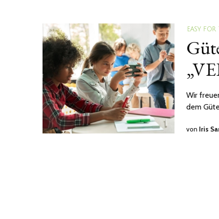
EASY FOR
Güte
„VE
Wir freu
dem Gütes
von
Iris S