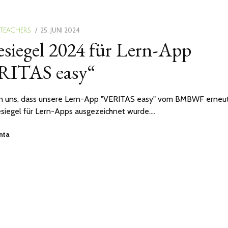
POSTED
25. JUNI 2024
 TEACHERS
siegel 2024 für Lern-App
ON
RITAS easy“
en uns, dass unsere Lern-App "VERITAS easy" vom BMBWF erneut
iegel für Lern-Apps ausgezeichnet wurde.…
anta